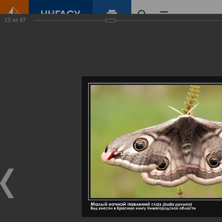
13
из
67
Главная
Контент
Галерея
Артемовские луга – жемчужина Нижегородского Поволжья
Фотогалерея