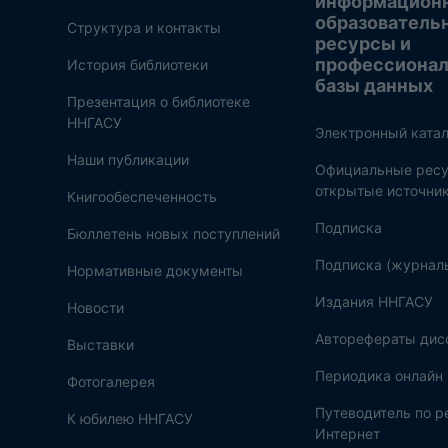
информацион
образователь
Структура и контакты
ресурсы и
профессиона
История библиотеки
базы данных
Презентация о библиотеке
ННГАСУ
Электронный катал
Наши публикации
Официальные ресу
открытые источни
Книгообеспеченность
Подписка
Бюллетень новых поступлений
Подписка (журнал
Нормативные документы
Издания ННГАСУ
Новости
Авторефераты дис
Выставки
Периодика онлайн
Фотогалерея
Путеводитель по 
К юбилею ННГАСУ
Интернет