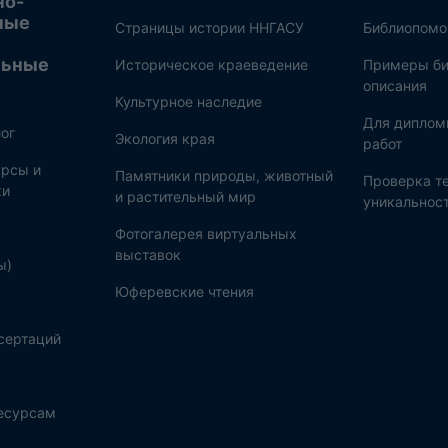
но-
ные
Страницы истории ННГАСУ
Библиопом
льные
Историческое краеведение
Примеры би
описания
Культурное наследие
Для диплом
ог
Экология края
работ
рсы и
Памятники природы, животный
Проверка те
ки
и растительный мир
уникальнос
Фотогалерея виртуальных
выставок
ы)
Юферевские чтения
сертаций
ресурсам