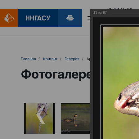
БИБЛИОТЕКА
13
из
67
БИБЛИОПОМОЩ
Главная
Контент
Галерея
Артемовские луга – жемчужина Нижего
Фотогалерея