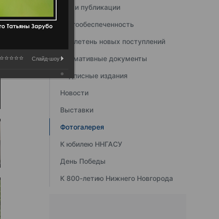
Наши публикации
Книгообеспеченность
Бюллетень новых поступлений
Нормативные документы
Слайд-шоу:
Подписные издания
Новости
Выставки
Фотогалерея
К юбилею ННГАСУ
День Победы
К 800-летию Нижнего Новгорода