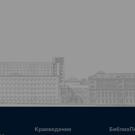
Краеведение
БиблиоП