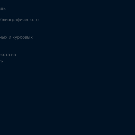
ощь
блиографического
ных и курсовых
кста на
ть