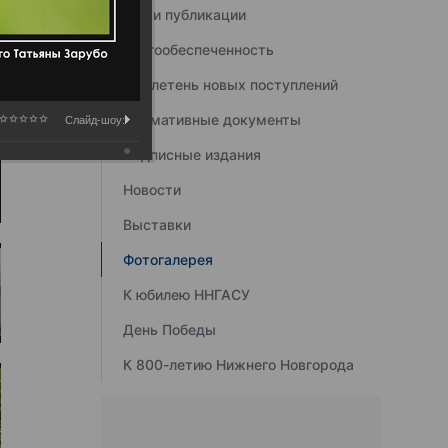
Наши публикации
Книгообеспеченность
Бюллетень новых поступлений
Нормативные документы
Слайд-шоу:
Подписные издания
Новости
Выставки
Фотогалерея
К юбилею ННГАСУ
День Победы
К 800-летию Нижнего Новгорода