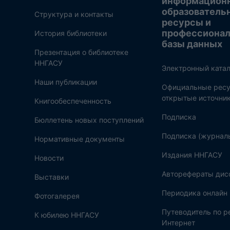
информацион
образователь
Структура и контакты
ресурсы и
профессиона
История библиотеки
базы данных
Презентация о библиотеке
ННГАСУ
Электронный катал
Наши публикации
Официальные ресу
открытые источни
Книгообеспеченность
Подписка
Бюллетень новых поступлений
Подписка (журнал
Нормативные документы
Издания ННГАСУ
Новости
Авторефераты дис
Выставки
Периодика онлайн
Фотогалерея
Путеводитель по 
К юбилею ННГАСУ
Интернет