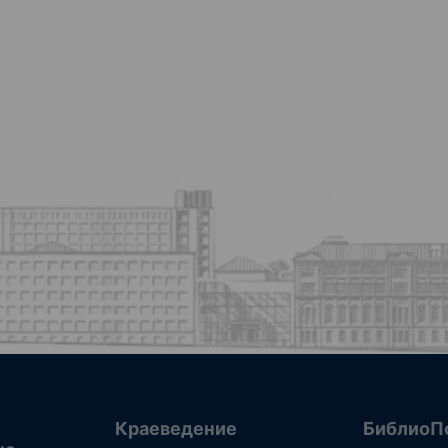
Краеведение
БиблиоП