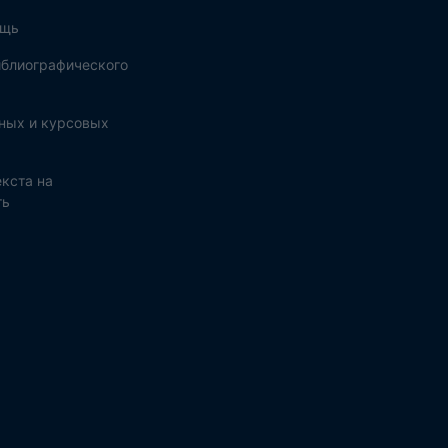
ощь
блиографического
ных и курсовых
кста на
ть