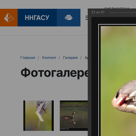
БИБЛИОТЕКА
13
из
67
БИБЛИОПОМОЩ
Главная
Контент
Галерея
Артемовские луга – жемчужина Нижего
Фотогалерея