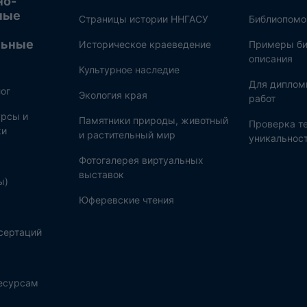
но-
ные
Страницы истории ННГАСУ
Библиопом
льные
Историческое краеведение
Примеры би
описания
Культурное наследие
Для диплом
ог
Экология края
работ
рсы и
Памятники природы, животный
Проверка те
ки
и растительный мир
уникальнос
Фотогалерея виртуальных
выставок
ы)
Юферевские чтения
сертаций
ресурсам