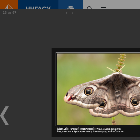
13
из
67
Главная
Контент
Галерея
Артемовские луга – жемчужина Нижегородского Поволжья
Фотогалерея