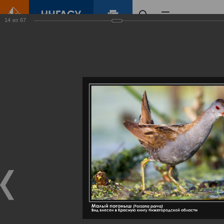
14
из
67
Главная
Контент
Галерея
Артемовские луга – жемчужина Нижегородского Поволжья
Фотогалерея