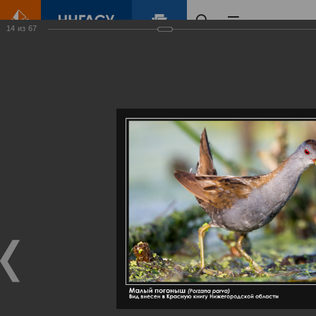
14
из
67
Главная
Контент
Галерея
Артемовские луга – жемчужина Нижегородского Поволжья
Фотогалерея