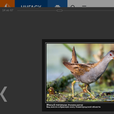
14
из
67
Главная
Контент
Галерея
Артемовские луга – жемчужина Нижегородского Поволжья
Фотогалерея