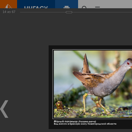
14
из
67
Главная
Контент
Галерея
Артемовские луга – жемчужина Нижегородского Поволжья
Фотогалерея