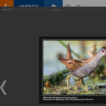
14
из
67
Главная
Контент
Галерея
Артемовские луга – жемчужина Нижегородского Поволжья
Фотогалерея