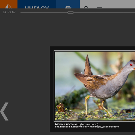
14
из
67
Главная
Контент
Галерея
Артемовские луга – жемчужина Нижегородского Поволжья
Фотогалерея