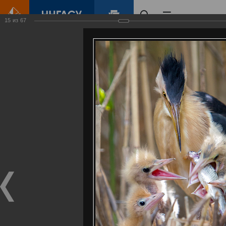
15
из
67
Главная
Контент
Галерея
Артемовские луга – жемчужина Нижегородского Поволжья
Фотогалерея