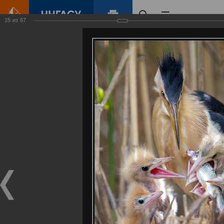
15
из
67
Главная
Контент
Галерея
Артемовские луга – жемчужина Нижегородского Поволжья
Фотогалерея