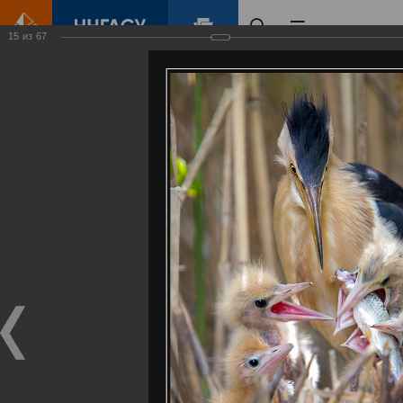
15
из
67
Главная
Контент
Галерея
Артемовские луга – жемчужина Нижегородского Поволжья
Фотогалерея