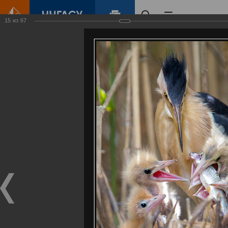
15
из
67
Главная
Контент
Галерея
Артемовские луга – жемчужина Нижегородского Поволжья
Фотогалерея