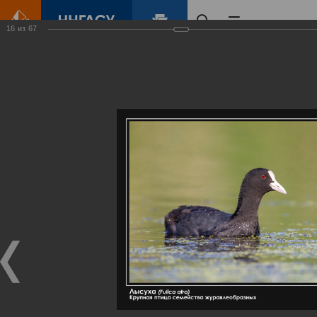
16
из
67
Главная
Контент
Галерея
Артемовские луга – жемчужина Нижегородского Поволжья
Фотогалерея