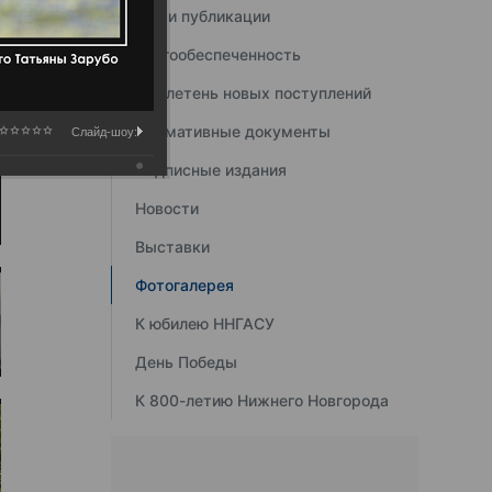
Наши публикации
Книгообеспеченность
Бюллетень новых поступлений
Нормативные документы
Слайд-шоу:
Подписные издания
Новости
Выставки
Фотогалерея
К юбилею ННГАСУ
День Победы
К 800-летию Нижнего Новгорода