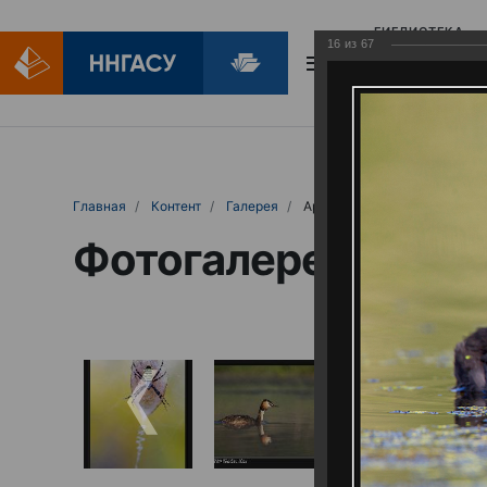
БИБЛИОТЕКА
16
из
67
БИБЛИОПОМОЩ
Главная
Контент
Галерея
Артемовские луга – жемчужина Нижего
Фотогалерея