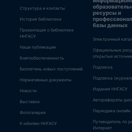
информацион
образователь
Структура и контакты
ресурсы и
профессиона
История библиотеки
базы данных
Презентация о библиотеке
ННГАСУ
Электронный катал
Наши публикации
Официальные ресу
открытые источни
Книгообеспеченность
Подписка
Бюллетень новых поступлений
Подписка (журнал
Нормативные документы
Издания ННГАСУ
Новости
Авторефераты дис
Выставки
Периодика онлайн
Фотогалерея
Путеводитель по 
К юбилею ННГАСУ
Интернет