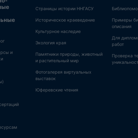
но-
ные
Страницы истории ННГАСУ
Библиопом
льные
Историческое краеведение
Примеры би
описания
Культурное наследие
Для диплом
ог
Экология края
работ
рсы и
Памятники природы, животный
Проверка те
ки
и растительный мир
уникальнос
Фотогалерея виртуальных
выставок
ы)
Юферевские чтения
сертаций
ресурсам