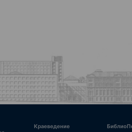
Краеведение
БиблиоП