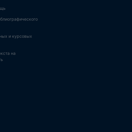
ощь
блиографического
ных и курсовых
кста на
ть