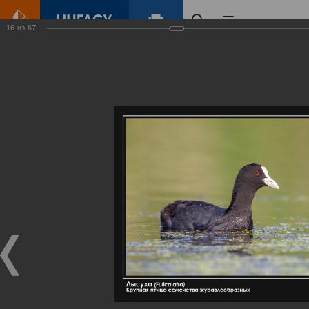
16
из
67
Главная
Контент
Галерея
Артемовские луга – жемчужина Нижегородского Поволжья
Фотогалерея