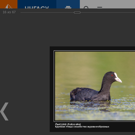
16
из
67
Главная
Контент
Галерея
Артемовские луга – жемчужина Нижегородского Поволжья
Фотогалерея