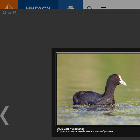
16
из
67
Главная
Контент
Галерея
Артемовские луга – жемчужина Нижегородского Поволжья
Фотогалерея