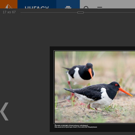
17
из
67
Главная
Контент
Галерея
Артемовские луга – жемчужина Нижегородского Поволжья
Фотогалерея