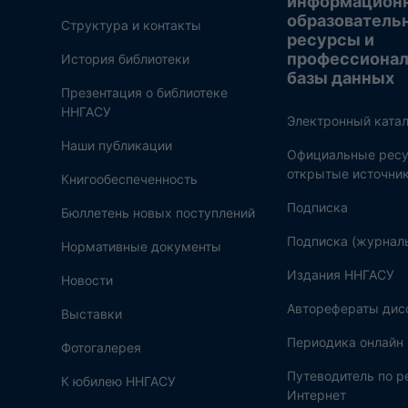
информацион
образователь
Структура и контакты
ресурсы и
профессиона
История библиотеки
базы данных
Презентация о библиотеке
ННГАСУ
Электронный катал
Наши публикации
Официальные ресу
открытые источни
Книгообеспеченность
Подписка
Бюллетень новых поступлений
Подписка (журнал
Нормативные документы
Издания ННГАСУ
Новости
Авторефераты дис
Выставки
Периодика онлайн
Фотогалерея
Путеводитель по 
К юбилею ННГАСУ
Интернет