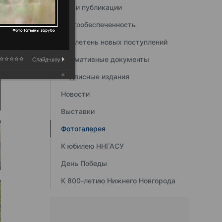
Наши публикации
Книгообеспеченность
Бюллетень новых поступлений
Нормативные документы
Слайд-шоу:
Подписные издания
Новости
Выставки
Фотогалерея
К юбилею ННГАСУ
День Победы
К 800-летию Нижнего Новгорода