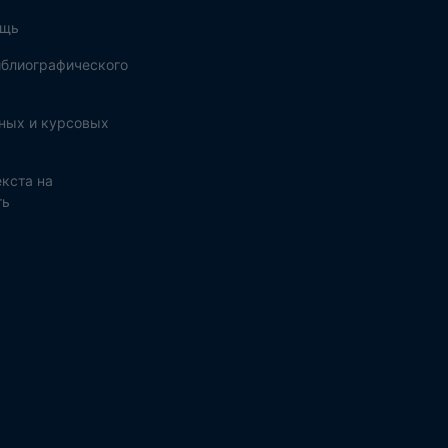
ощь
блиографического
ных и курсовых
кста на
ть