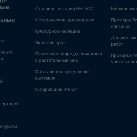
но-
ные
Страницы истории ННГАСУ
Библиопом
льные
Историческое краеведение
Примеры би
описания
Культурное наследие
Для диплом
ог
Экология края
работ
рсы и
Памятники природы, животный
Проверка те
ки
и растительный мир
уникальнос
Фотогалерея виртуальных
выставок
ы)
Юферевские чтения
сертаций
ресурсам