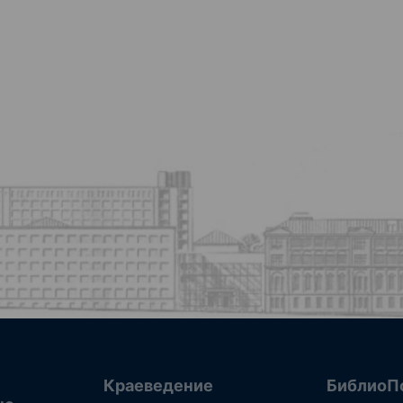
Краеведение
БиблиоП