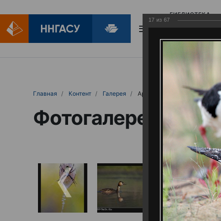
БИБЛИОТЕКА
17
из
67
БИБЛИОПОМОЩ
Главная
Контент
Галерея
Артемовские луга – жемчужина Нижего
Фотогалерея