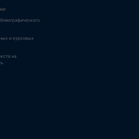
ощь
блиографического
ных и курсовых
кста на
ть