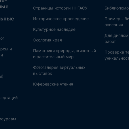
но-
ные
Страницы истории ННГАСУ
Библиопом
льные
Историческое краеведение
Примеры би
описания
Культурное наследие
Для диплом
ог
Экология края
работ
рсы и
Памятники природы, животный
Проверка те
ки
и растительный мир
уникальнос
Фотогалерея виртуальных
выставок
ы)
Юферевские чтения
сертаций
ресурсам