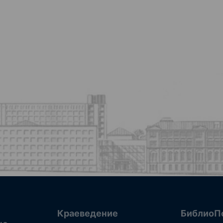
Краеведение
БиблиоП