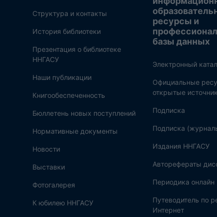
информацион
образователь
Структура и контакты
ресурсы и
профессиона
История библиотеки
базы данных
Презентация о библиотеке
ННГАСУ
Электронный катал
Наши публикации
Официальные ресу
открытые источни
Книгообеспеченность
Подписка
Бюллетень новых поступлений
Подписка (журнал
Нормативные документы
Издания ННГАСУ
Новости
Авторефераты дис
Выставки
Периодика онлайн
Фотогалерея
Путеводитель по 
К юбилею ННГАСУ
Интернет