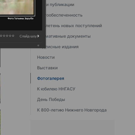
Наши публикации
Книгообеспеченность
Бюллетень новых поступлений
Нормативные документы
Слайд-шоу:
Подписные издания
Новости
Выставки
Фотогалерея
К юбилею ННГАСУ
День Победы
К 800-летию Нижнего Новгорода