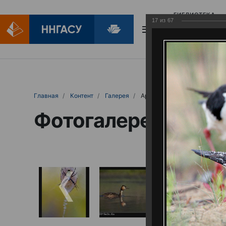
БИБЛИОТЕКА
17
из
67
БИБЛИОПОМОЩ
Главная
Контент
Галерея
Артемовские луга – жемчужина Нижего
Фотогалерея