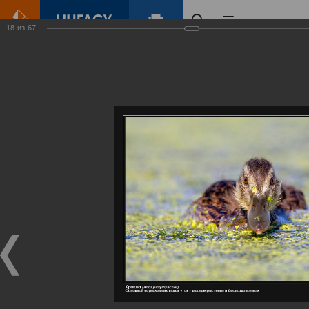
18
из
67
Главная
Контент
Галерея
Артемовские луга – жемчужина Нижегородского Поволжья
Фотогалерея