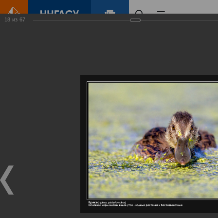
18
из
67
Главная
Контент
Галерея
Артемовские луга – жемчужина Нижегородского Поволжья
Фотогалерея