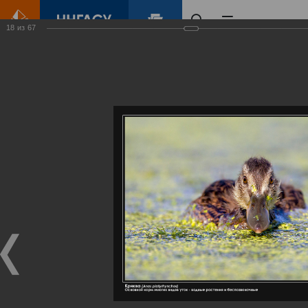
18
из
67
Главная
Контент
Галерея
Артемовские луга – жемчужина Нижегородского Поволжья
Фотогалерея