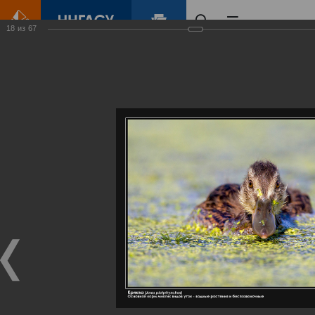
18
из
67
Главная
Контент
Галерея
Артемовские луга – жемчужина Нижегородского Поволжья
Фотогалерея