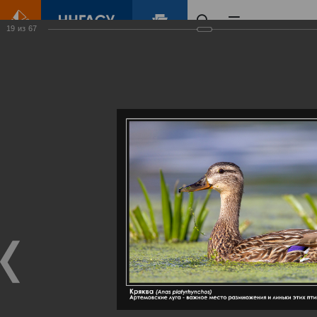
19
из
67
Главная
Контент
Галерея
Артемовские луга – жемчужина Нижегородского Поволжья
Фотогалерея