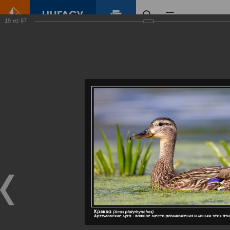
19
из
67
Главная
Контент
Галерея
Артемовские луга – жемчужина Нижегородского Поволжья
Фотогалерея