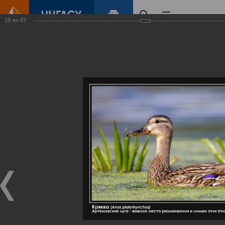
19
из
67
Главная
Контент
Галерея
Артемовские луга – жемчужина Нижегородского Поволжья
Фотогалерея