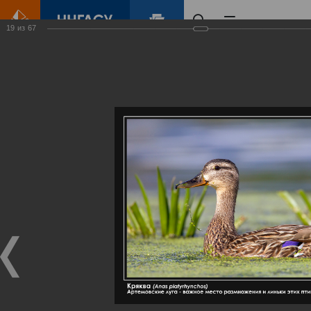
19
из
67
Главная
Контент
Галерея
Артемовские луга – жемчужина Нижегородского Поволжья
Фотогалерея