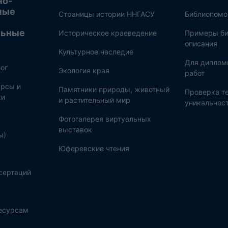
но-
ные
Страницы истории ННГАСУ
Библиопом
льные
Историческое краеведение
Примеры би
описания
Культурное наследие
Для диплом
ог
Экология края
работ
рсы и
Памятники природы, животный
Проверка те
ки
и растительный мир
уникальнос
Фотогалерея виртуальных
выставок
ы)
Юферевские чтения
сертаций
ресурсам