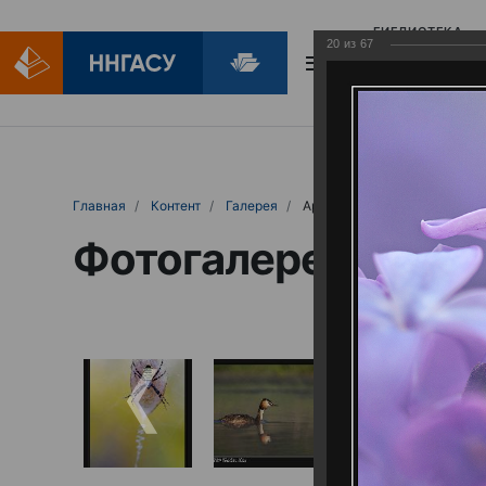
БИБЛИОТЕКА
20
из
67
БИБЛИОПОМОЩ
Главная
Контент
Галерея
Артемовские луга – жемчужина Нижего
Фотогалерея