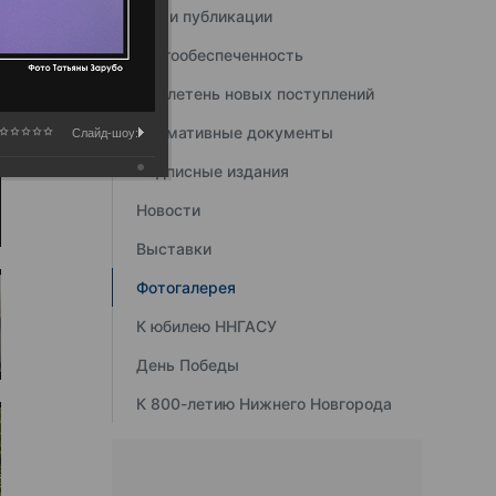
Наши публикации
Книгообеспеченность
Бюллетень новых поступлений
Нормативные документы
Слайд-шоу:
Подписные издания
Новости
Выставки
Фотогалерея
К юбилею ННГАСУ
День Победы
К 800-летию Нижнего Новгорода