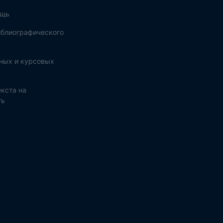
ощь
блиографического
ных и курсовых
кста на
ть