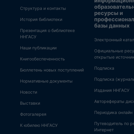
информацион
образователь
Структура и контакты
ресурсы и
профессиона
История библиотеки
базы данных
Презентация о библиотеке
ННГАСУ
Электронный катал
Наши публикации
Официальные ресу
открытые источни
Книгообеспеченность
Подписка
Бюллетень новых поступлений
Подписка (журнал
Нормативные документы
Издания ННГАСУ
Новости
Авторефераты дис
Выставки
Периодика онлайн
Фотогалерея
Путеводитель по 
К юбилею ННГАСУ
Интернет