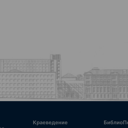
Краеведение
БиблиоП