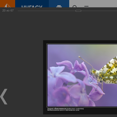
20
из
67
Главная
Контент
Галерея
Артемовские луга – жемчужина Нижегородского Поволжья
Фотогалерея