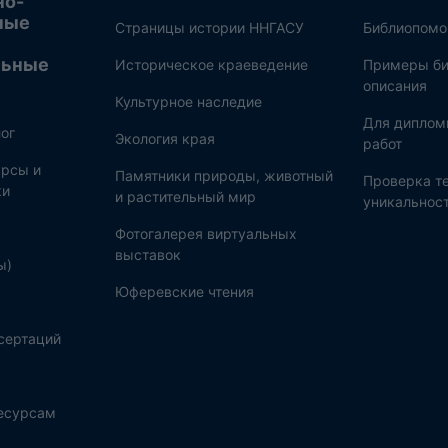
но-
ные
Страницы истории ННГАСУ
Библиопом
льные
Историческое краеведение
Примеры би
описания
Культурное наследие
Для диплом
ог
Экология края
работ
рсы и
Памятники природы, животный
Проверка те
ки
и растительный мир
уникальнос
Фотогалерея виртуальных
выставок
ы)
Юферевские чтения
сертаций
ресурсам