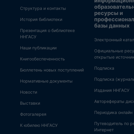
информацион
образователь
Структура и контакты
ресурсы и
профессиона
История библиотеки
базы данных
Презентация о библиотеке
ННГАСУ
Электронный катал
Наши публикации
Официальные ресу
открытые источни
Книгообеспеченность
Подписка
Бюллетень новых поступлений
Подписка (журнал
Нормативные документы
Издания ННГАСУ
Новости
Авторефераты дис
Выставки
Периодика онлайн
Фотогалерея
Путеводитель по 
К юбилею ННГАСУ
Интернет