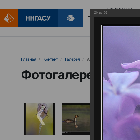
БИБЛИОТЕКА
20
из
67
БИБЛИОПОМОЩ
Главная
Контент
Галерея
Артемовские луга – жемчужина Нижего
Фотогалерея