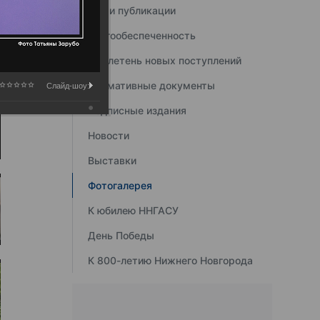
Наши публикации
Книгообеспеченность
Бюллетень новых поступлений
Нормативные документы
Слайд-шоу:
Подписные издания
Новости
Выставки
Фотогалерея
К юбилею ННГАСУ
День Победы
К 800-летию Нижнего Новгорода