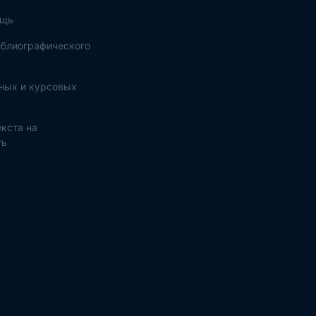
ощь
блиографического
ных и курсовых
кста на
ть