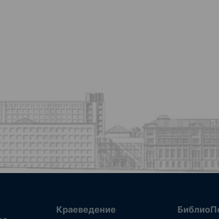
Краеведение
БиблиоП