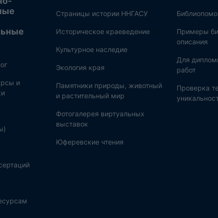
но-
ные
Страницы истории ННГАСУ
Библиопом
льные
Историческое краеведение
Примеры би
описания
Культурное наследие
Для диплом
ог
Экология края
работ
рсы и
Памятники природы, животный
Проверка те
ки
и растительный мир
уникальнос
Фотогалерея виртуальных
выставок
ы)
Юферевские чтения
сертаций
ресурсам