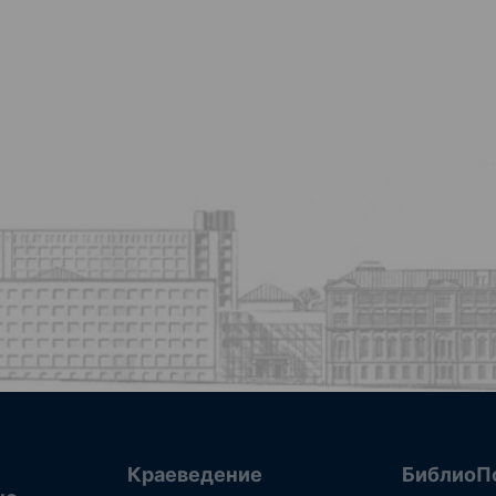
Краеведение
БиблиоП