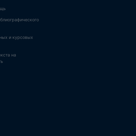
ощь
блиографического
ных и курсовых
кста на
ть