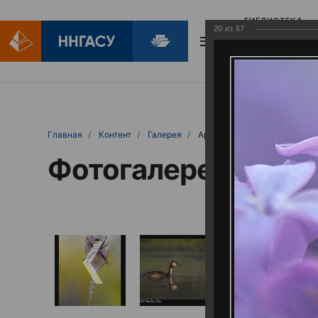
БИБЛИОТЕКА
20
из
67
БИБЛИОПОМОЩ
Главная
Контент
Галерея
Артемовские луга – жемчужина Нижего
Фотогалерея