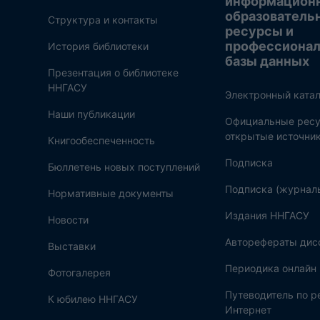
информацион
образователь
Структура и контакты
ресурсы и
профессиона
История библиотеки
базы данных
Презентация о библиотеке
ННГАСУ
Электронный катал
Наши публикации
Официальные ресу
открытые источни
Книгообеспеченность
Подписка
Бюллетень новых поступлений
Подписка (журнал
Нормативные документы
Издания ННГАСУ
Новости
Авторефераты дис
Выставки
Периодика онлайн
Фотогалерея
Путеводитель по 
К юбилею ННГАСУ
Интернет