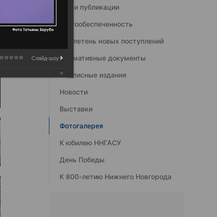
Наши публикации
Книгообеспеченность
Бюллетень новых поступлений
Нормативные документы
Слайд-шоу:
Подписные издания
Новости
Выставки
Фотогалерея
К юбилею ННГАСУ
День Победы
К 800-летию Нижнего Новгорода