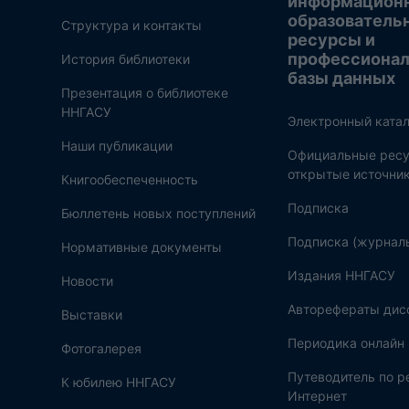
информацион
образователь
Структура и контакты
ресурсы и
профессиона
История библиотеки
базы данных
Презентация о библиотеке
ННГАСУ
Электронный катал
Наши публикации
Официальные ресу
открытые источни
Книгообеспеченность
Подписка
Бюллетень новых поступлений
Подписка (журнал
Нормативные документы
Издания ННГАСУ
Новости
Авторефераты дис
Выставки
Периодика онлайн
Фотогалерея
Путеводитель по 
К юбилею ННГАСУ
Интернет