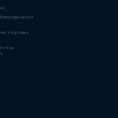
ощь
блиографического
ных и курсовых
кста на
ть