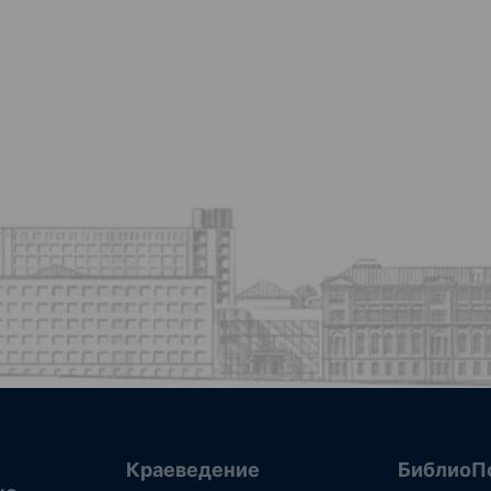
Краеведение
БиблиоП