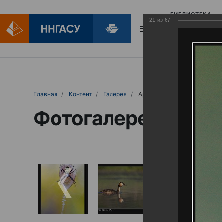
БИБЛИОТЕКА
21
из
67
БИБЛИОПОМОЩ
Главная
Контент
Галерея
Артемовские луга – жемчужина Нижего
Фотогалерея