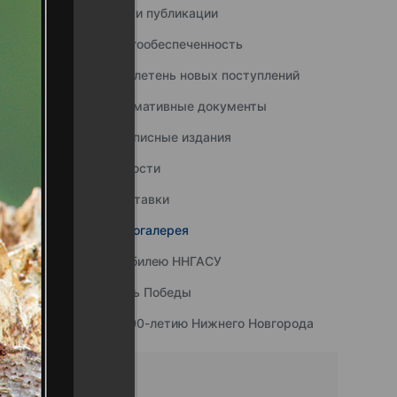
Наши публикации
Книгообеспеченность
Бюллетень новых поступлений
Нормативные документы
Подписные издания
Новости
Выставки
Фотогалерея
К юбилею ННГАСУ
День Победы
К 800-летию Нижнего Новгорода