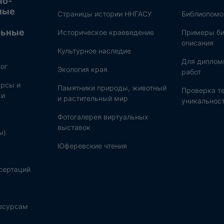
но-
ные
Страницы истории ННГАСУ
Библиопом
льные
Историческое краеведение
Примеры би
описания
Культурное наследие
Для диплом
ог
Экология края
работ
рсы и
Памятники природы, животный
Проверка те
ки
и растительный мир
уникальнос
Фотогалерея виртуальных
выставок
ы)
Юферевские чтения
сертаций
ресурсам