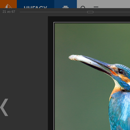
21
из
67
Главная
Контент
Галерея
Артемовские луга – жемчужина Нижегородского Поволжья
Фотогалерея