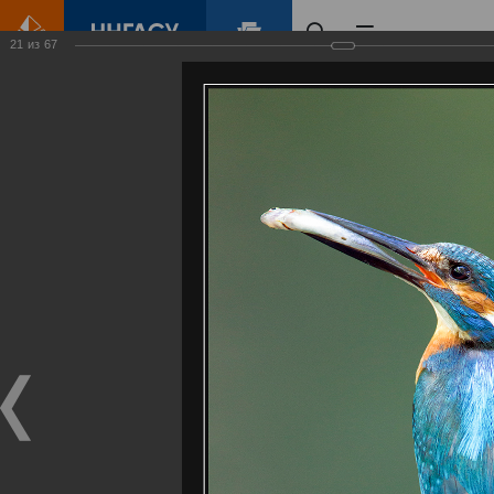
21
из
67
Главная
Контент
Галерея
Артемовские луга – жемчужина Нижегородского Поволжья
Фотогалерея