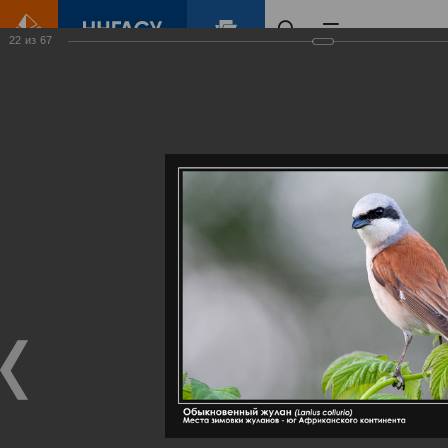
22
из
67
Главная
Контент
Галерея
Артемовские луга – жемчужина Нижегородского Поволжья
Фотогалерея