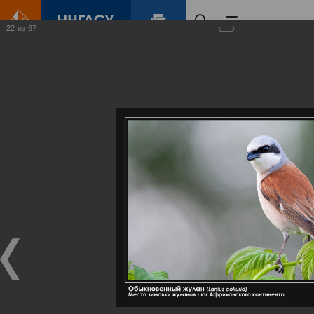
22
из
67
Главная
Контент
Галерея
Артемовские луга – жемчужина Нижегородского Поволжья
Фотогалерея