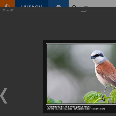
22
из
67
Главная
Контент
Галерея
Артемовские луга – жемчужина Нижегородского Поволжья
Фотогалерея