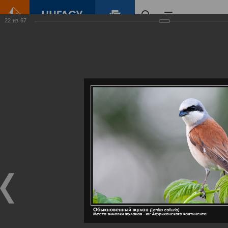
22
из
67
Главная
Контент
Галерея
Артемовские луга – жемчужина Нижегородского Поволжья
Фотогалерея