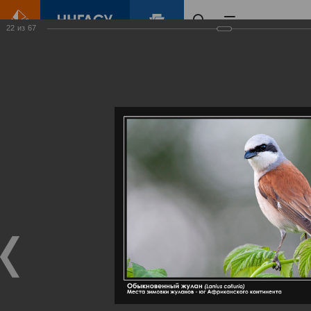
22
из
67
Главная
Контент
Галерея
Артемовские луга – жемчужина Нижегородского Поволжья
Фотогалерея