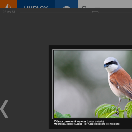
22
из
67
Главная
Контент
Галерея
Артемовские луга – жемчужина Нижегородского Поволжья
Фотогалерея