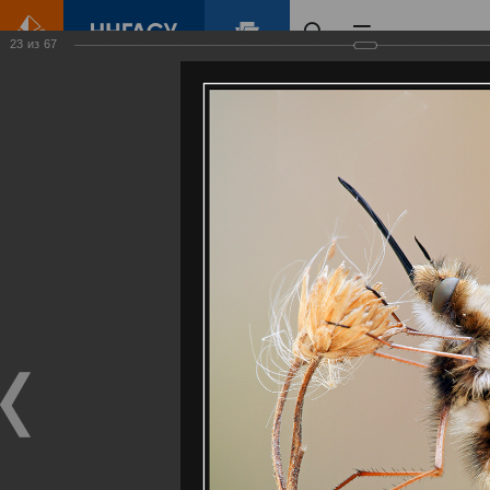
23
из
67
Главная
Контент
Галерея
Артемовские луга – жемчужина Нижегородского Поволжья
Фотогалерея