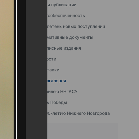
Наши публикации
Книгообеспеченность
Бюллетень новых поступлений
Нормативные документы
Подписные издания
Новости
Выставки
Фотогалерея
К юбилею ННГАСУ
День Победы
К 800-летию Нижнего Новгорода