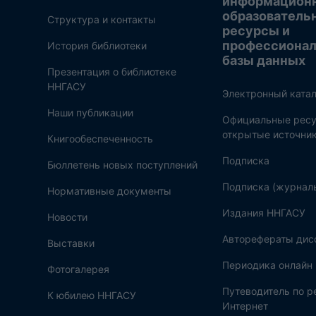
информацион
образователь
Структура и контакты
ресурсы и
профессиона
История библиотеки
базы данных
Презентация о библиотеке
ННГАСУ
Электронный катал
Наши публикации
Официальные ресу
открытые источни
Книгообеспеченность
Подписка
Бюллетень новых поступлений
Подписка (журнал
Нормативные документы
Издания ННГАСУ
Новости
Авторефераты дис
Выставки
Периодика онлайн
Фотогалерея
Путеводитель по 
К юбилею ННГАСУ
Интернет