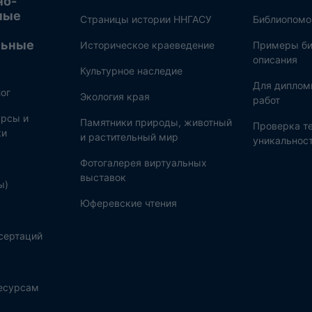
но-
ные
Страницы истории ННГАСУ
Библиопом
льные
Историческое краеведение
Примеры би
описания
Культурное наследие
Для диплом
ог
Экология края
работ
рсы и
Памятники природы, животный
Проверка те
ки
и растительный мир
уникальнос
Фотогалерея виртуальных
выставок
ы)
Юферевские чтения
сертаций
ресурсам