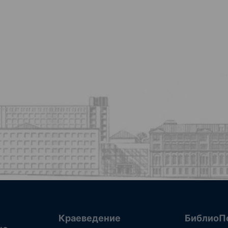
Краеведение
БиблиоП