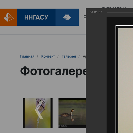
БИБЛИОТЕКА
23
из
67
БИБЛИОПОМОЩ
Главная
Контент
Галерея
Артемовские луга – жемчужина Нижего
Фотогалерея