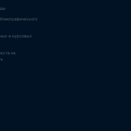
ощь
блиографического
ных и курсовых
кста на
ть