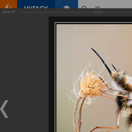
23
из
67
Главная
Контент
Галерея
Артемовские луга – жемчужина Нижегородского Поволжья
Фотогалерея