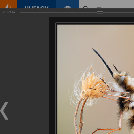
23
из
67
Главная
Контент
Галерея
Артемовские луга – жемчужина Нижегородского Поволжья
Фотогалерея