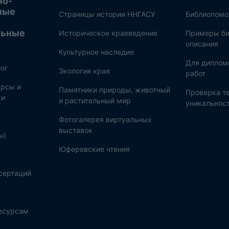
но-
ные
Страницы истории ННГАСУ
Библиопом
льные
Историческое краеведение
Примеры би
описания
Культурное наследие
Для диплом
ог
Экология края
работ
рсы и
Памятники природы, животный
Проверка те
ки
и растительный мир
уникальнос
Фотогалерея виртуальных
выставок
ы)
Юферевские чтения
сертаций
ресурсам