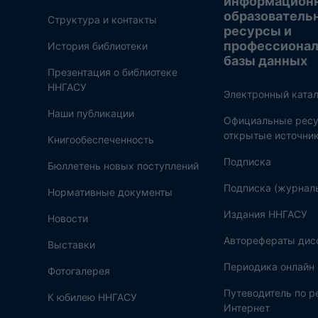
информацион
образователь
Структура и контакты
ресурсы и
профессиона
История библиотеки
базы данных
Презентация о библиотеке
ННГАСУ
Электронный катал
Наши публикации
Официальные ресу
открытые источни
Книгообеспеченность
Подписка
Бюллетень новых поступлений
Подписка (журнал
Нормативные документы
Издания ННГАСУ
Новости
Авторефераты дис
Выставки
Периодика онлайн
Фотогалерея
Путеводитель по 
К юбилею ННГАСУ
Интернет