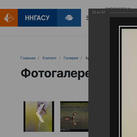
БИБЛИОТЕКА
23
из
67
БИБЛИОПОМОЩ
Главная
Контент
Галерея
Артемовские луга – жемчужина Нижего
Фотогалерея