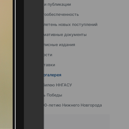
Наши публикации
Книгообеспеченность
Бюллетень новых поступлений
Нормативные документы
Подписные издания
Новости
Выставки
Фотогалерея
К юбилею ННГАСУ
День Победы
К 800-летию Нижнего Новгорода