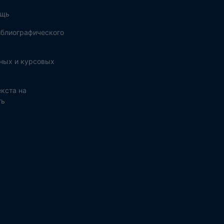
ощь
блиографического
ных и курсовых
кста на
ть