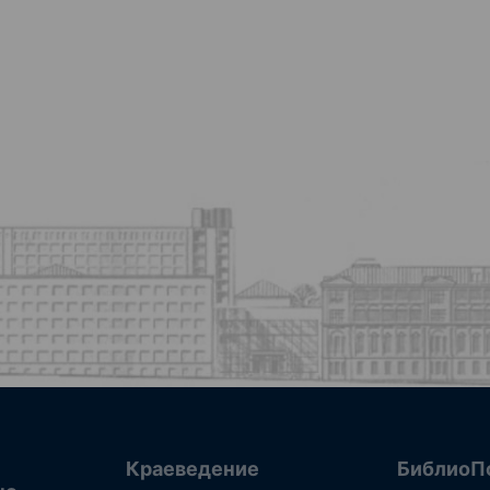
Краеведение
БиблиоП