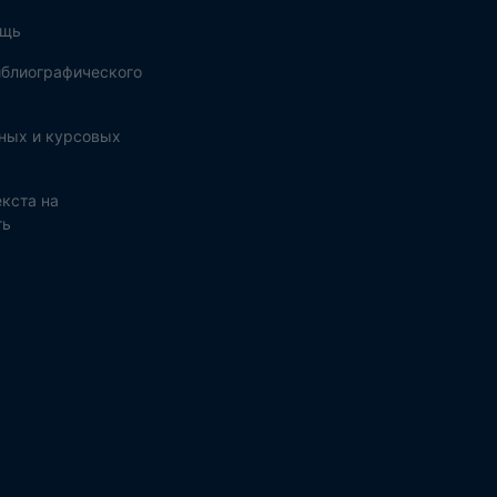
ощь
блиографического
ных и курсовых
кста на
ть