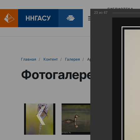
БИБЛИОТЕКА
23
из
67
БИБЛИОПОМОЩ
Главная
Контент
Галерея
Артемовские луга – жемчужина Нижего
Фотогалерея