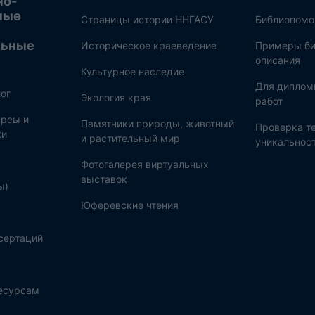
но-
ные
Страницы истории ННГАСУ
Библиопом
льные
Историческое краеведение
Примеры би
описания
Культурное наследие
Для диплом
ог
Экология края
работ
рсы и
Памятники природы, животный
Проверка те
ки
и растительный мир
уникальнос
Фотогалерея виртуальных
выставок
ы)
Юферевские чтения
сертаций
ресурсам