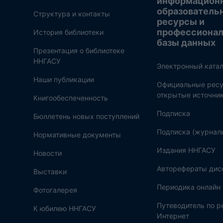
информацион
образователь
Структура и контакты
ресурсы и
профессиона
История библиотеки
базы данных
Презентация о библиотеке
ННГАСУ
Электронный катал
Наши публикации
Официальные ресу
открытые источни
Книгообеспеченность
Подписка
Бюллетень новых поступлений
Подписка (журнал
Нормативные документы
Издания ННГАСУ
Новости
Авторефераты дис
Выставки
Периодика онлайн
Фотогалерея
Путеводитель по 
К юбилею ННГАСУ
Интернет