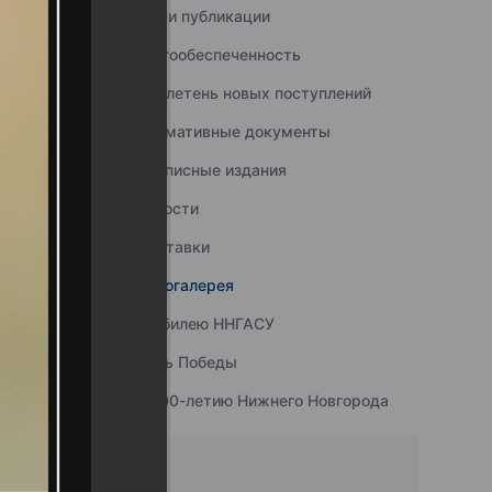
Наши публикации
Книгообеспеченность
Бюллетень новых поступлений
Нормативные документы
Подписные издания
Новости
Выставки
Фотогалерея
К юбилею ННГАСУ
День Победы
К 800-летию Нижнего Новгорода