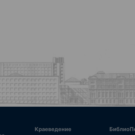
Краеведение
БиблиоП