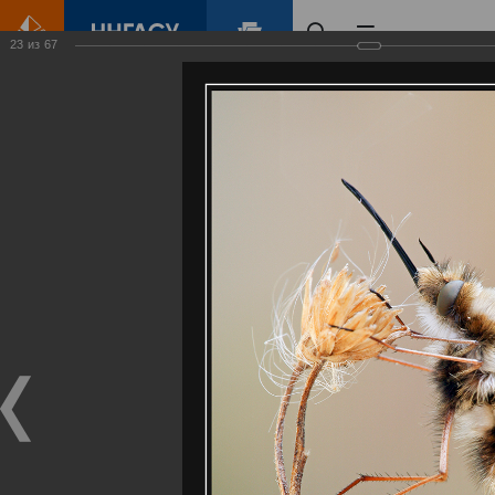
23
из
67
Главная
Контент
Галерея
Артемовские луга – жемчужина Нижегородского Поволжья
Фотогалерея